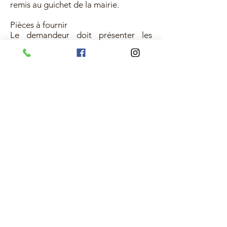
remis au guichet de la mairie.
Pièces à fournir
Le demandeur doit présenter les
originaux des pièces suivantes :
un justificatif d'identité (pour le
Français, l'Européen ou le Suisse :
carte d'identité ou passeport ; pour
l'étranger non-européen : titre de
séjour),
un document prouvant sa qualité de
propriétaire, de locataire ou
d'occupant du logement dans lequel
il compte héberger le ou les visiteurs,
un justificatif de domicile récent,
tout document justifiant ses
ressources et son engagement à
prendre en charge financièrement
l'étranger s'il est défaillant,
tout document sur sa capacité à
héberger le ou les étrangers dans des
conditions normales de logement,